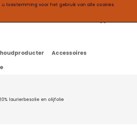
t u toestemming voor het gebruik van alle cookies.
0
shoudproducter
Accessoires
te
% laurierbesolie en olijfolie