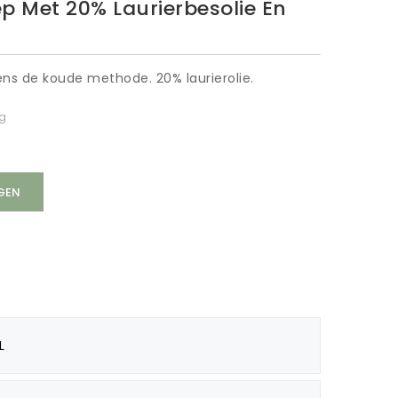
ep Met 20% Laurierbesolie En
ns de koude methode. 20% laurierolie.
ng
GEN
L