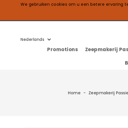
We gebruiken cookies om u een betere ervaring te 

Nederlands
Promotions
Zeepmakerij Pas
B
Home
Zeepmakerij Passi