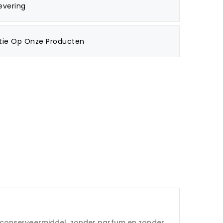
evering
tie Op Onze Producten
 conserveermiddel, zonder parfum en zonder