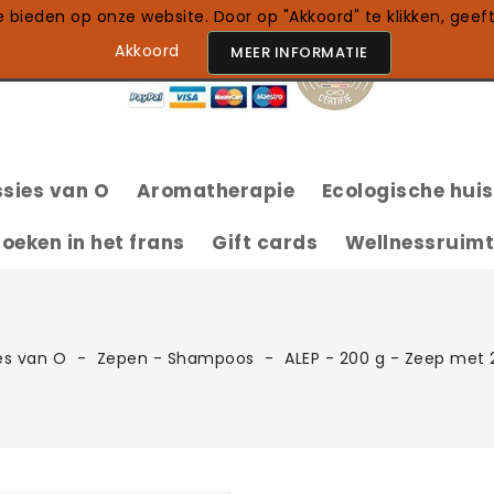
bieden op onze website. Door op "Akkoord" te klikken, geef
Akkoord
MEER INFORMATIE
sies van O
Aromatherapie
Ecologische hui
100% Natuurlijke Etherische Oliën
oeken in het frans
Gift cards
Wellnessruim
es van O
Zepen - Shampoos
ALEP - 200 g - Zeep met 20