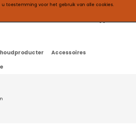
t u toestemming voor het gebruik van alle cookies.
0
shoudproducter
Accessoires
te
en