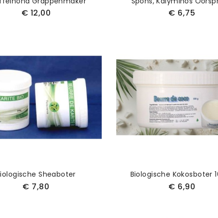
ffelhond Grappenmaker
Spons, Kalyminos Oorsp
€ 12,00
€ 6,75
iologische Sheaboter
Biologische Kokosboter 
€ 7,80
€ 6,90