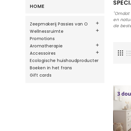
SPECI
HOME
"Omdat d
en natuu

Zeepmakerij Passies van O
de best

Wellnessruimte
Promotions

Aromatherapie

Accessoires
Ecologische huishoudproducter
Boeken in het frans
Gift cards