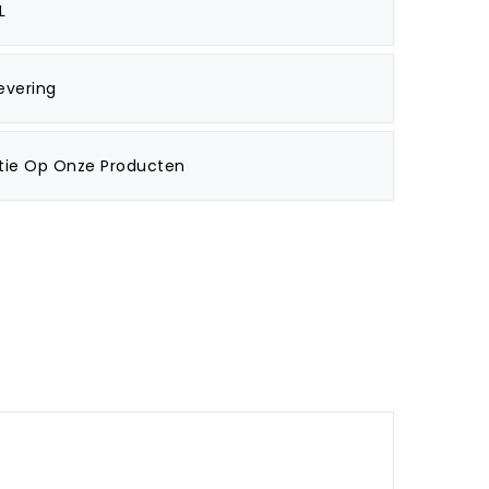
L
evering
tie Op Onze Producten