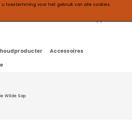
t u toestemming voor het gebruik van alle cookies.
0
shoudproducter
Accessoires
te
e Wilde Sap