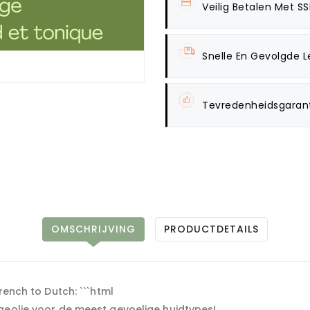
Veilig Betalen Met SS
Snelle En Gevolgde L
Tevredenheidsgaran
OMSCHRIJVING
PRODUCTDETAILS
rench to Dutch: ```html
geolie voor de meest gevoelige huidtypes!