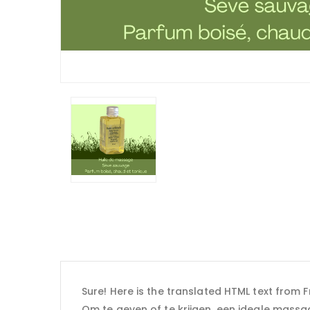
Sure! Here is the translated HTML text from F
Om te geven of te krijgen, een ideale massa