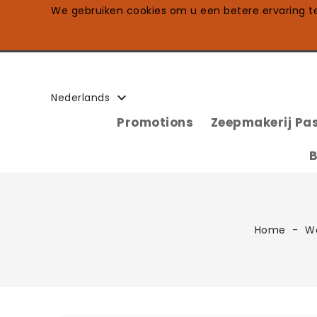
We gebruiken cookies om u een betere ervaring te 

Nederlands
Promotions
Zeepmakerij Pas
B
Home
We