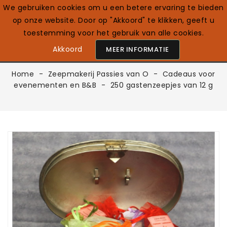
We gebruiken cookies om u een betere ervaring te bieden
op onze website. Door op "Akkoord" te klikken, geeft u
0

Nederlands
toestemming voor het gebruik van alle cookies.
Akkoord
MEER INFORMATIE
Home
Zeepmakerij Passies van O
Cadeaus voor
evenementen en B&B
250 gastenzeepjes van 12 g