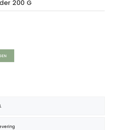
eder 200 G
GEN
L
evering