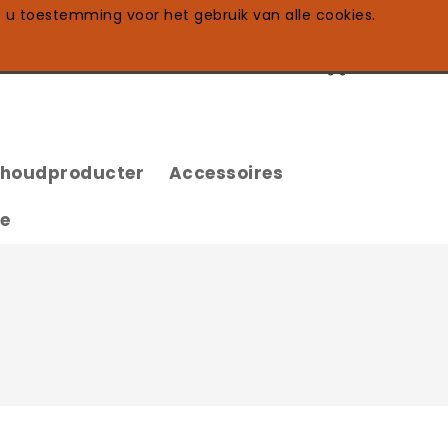
t u toestemming voor het gebruik van alle cookies.
0
shoudproducter
Accessoires
te