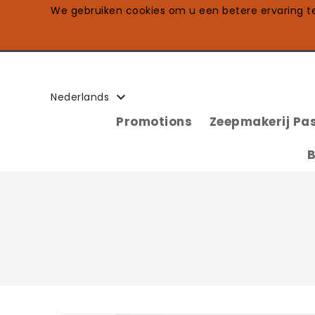
We gebruiken cookies om u een betere ervaring te 

Nederlands
Promotions
Zeepmakerij Pas
B