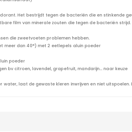
odorant. Het bestrijdt tegen de bacteriën die en stinkende g
bare film van minerale zouten die tegen de bacteriën strijd. 
ensen die zweetvoeten problemen hebben.
et meer dan 40°) met 2 eetlepels aluin poeder
aluin poeder
egen bv citroen, lavendel, grapefruit, mandarijn… naar keuze
 water, laat de gewaste kleren inwrijven en niet uitspoelen.