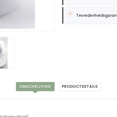
Tevredenheidsgaran
OMSCHRIJVING
PRODUCTDETAILS
(Kaliumsulfaat)