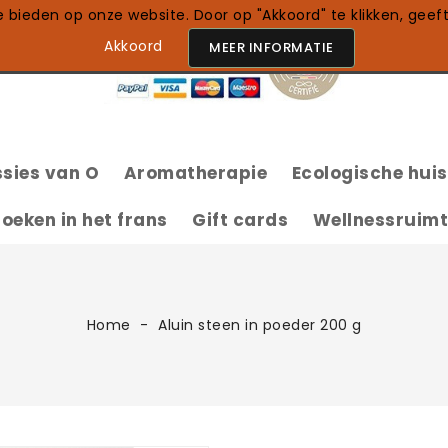
bieden op onze website. Door op "Akkoord" te klikken, geef
Akkoord
MEER INFORMATIE
sies van O
Aromatherapie
Ecologische hui
100% Natuurlijke Etherische Oliën
oeken in het frans
Gift cards
Wellnessruim
Home
Aluin steen in poeder 200 g